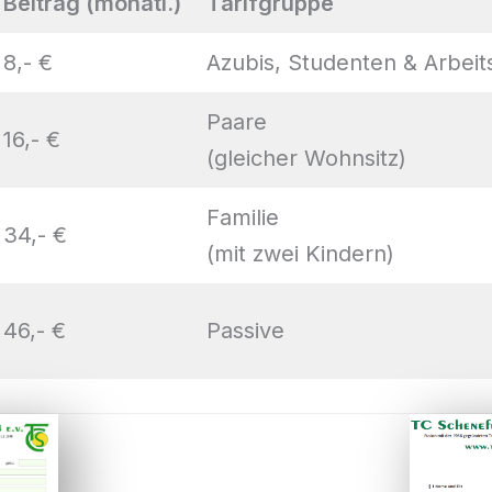
Beitrag (monatl.)
Tarifgruppe
8,- €
Azubis, Studenten & Arbei
Paare
16,- €
(gleicher Wohnsitz)
Familie
34,- €
(mit zwei Kindern)
46,- €
Passive