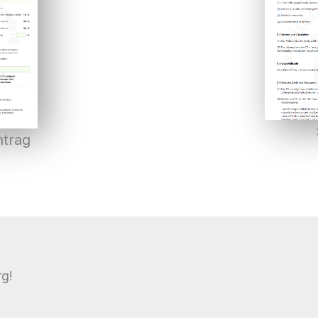
trag
g!